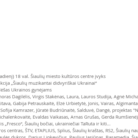
dienį) 18 val. Šiaulių miesto kultūros centre įvyks
cija „Šiaulių muzikantai didvyriškai Ukrainai“
lėšas Ukrainos gynėjams
oras Dagilėlis, Virgis Stakėnas, Laura, Lauros Studija, Agnė Micha
tava, Gabija Petrauskaitė, Elzė Urbietytė, Jonis, Vairas, Algimanta
ofija Kamrazer, Jūratė Budriūnaitė, Salduvė, Dangė, projektas "Na
ichalenkovaitė, Evaldas Vaikasas, Arnas Grušas, Gerda Rumšienė)
 „Fresco“, Šiaulių bočiai, ukrainiečiai TaRuta ir kiti...
os centras, ŠTV, ETAPLIUS, Splius, Šiaulių kraštas, RS2, Šiaulių na
aulės dukros, Darius Linkevičius, Paulius Jasiūnas, Basamedia, Šia