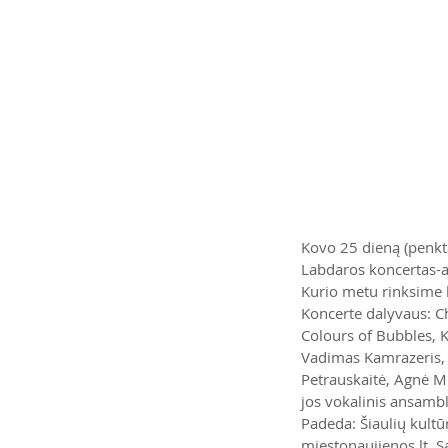
Kovo 25 dieną (penkta
Labdaros koncertas-ak
Kurio metu rinksime 
Koncerte dalyvaus: Ch
Colours of Bubbles, Ki
Vadimas Kamrazeris, S
Petrauskaitė, Agnė M
jos vokalinis ansamblis
Padeda: Šiaulių kultūr
miestonaujienos.lt, S