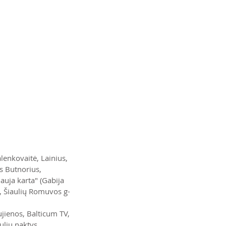
lenkovaitė, Lainius, 
s Butnorius, 
uja karta" (Gabija 
, Šiaulių Romuvos g-
ujienos, Balticum TV, 
ulių naktys, 